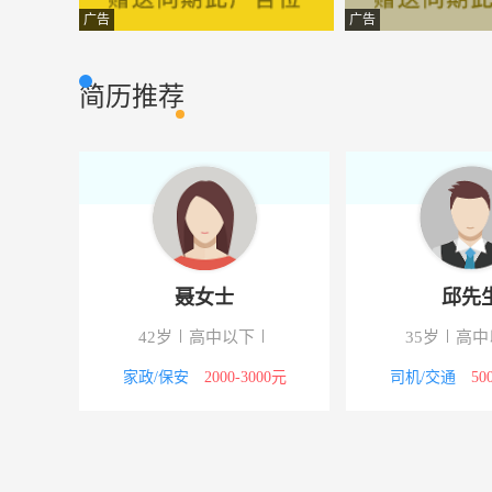
会计
湖南安远洋新能
财会审计
广告
广告
平面设计师
株洲市君子兰文
设计策划
简历推荐
采购专员
湖南六和通食品
市场营销
设计师
蓝顿设计传媒有
市场营销
营销专员
浏阳东方明珠烟
市场营销
销售代表
长沙欧尚建材有
市场营销
聂女士
邱先
拓展经理
湖南百家汇投资
市场营销
42岁
高中以下
35岁
高中
客服经理
湘西自治州红海
行政人事
8000元
家政/保安
2000-3000元
司机/交通
50