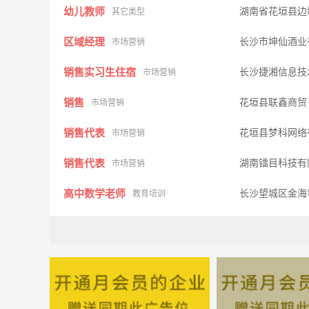
幼儿教师
湖南省花垣县边
其它类型
区域经理
长沙市坤仙酒业
市场营销
销售实习生住宿
长沙捷湘信息技
市场营销
销售
花垣县联鑫商
市场营销
销售代表
花垣县梦科网络
市场营销
销售代表
湖南镭目科技有
市场营销
高中数学老师
长沙望城区金
教育培训
业务经理
湖南弘安通信息
市场营销
行政人事
湖南索普科技有
市场营销
区域经理
上海天净新材料
市场营销