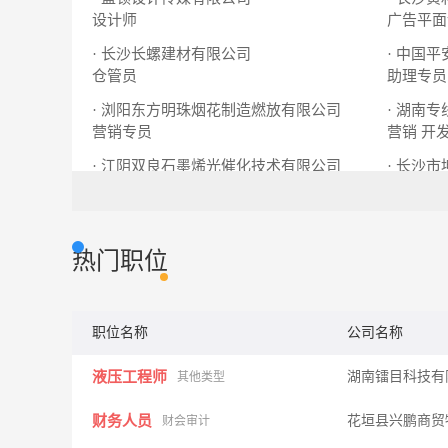
设计师
广告平面
· 长沙长螺建材有限公司
· 中国
仓管员
助理专员
· 浏阳东方明珠烟花制造燃放有限公司
· 湖南
营销专员
营销
开
· 江阴双良石墨烯光催化技术有限公司
· 长沙
环保工程师
销售人员
区域经理
热门职位
职位名称
公司名称
液压工程师
湖南镭目科技有
其他类型
财务人员
花垣县兴鹏商贸
财会审计