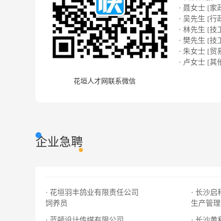
· 聂女士 [家
· 吴先生 [行
· 林先生 [技
· 樊先生 [技
· 朱女士 [贸
· 卢女士 [其
花垣人才网联系微信
企业急聘
· 花垣羽丰鸽业有限责任公司
· 长沙
饲养员
生产管理
· 蓝顿设计传媒有限公司
· 长沙