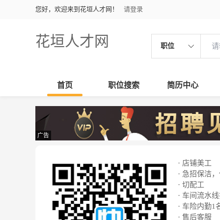
您好，欢迎来到花垣人才网！
请登录
花垣人才网
职位
首页
职位搜索
简历中心
广告
· 店铺美工
· 急招保洁
· 切配工
· 车间流水
· 车险内勤1
· 售后客服