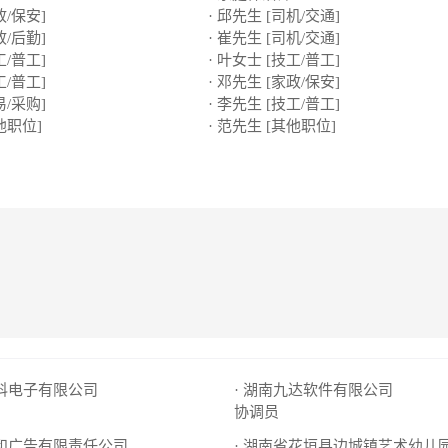
政/保安]
· 邱先生 [司机/交通]
政/后勤]
· 崔先生 [司机/交通]
工/普工]
· 叶女士 [技工/普工]
工/普工]
· 邓先生 [家政/保安]
易/采购]
· 李先生 [技工/普工]
他职位]
· 范先生 [其他职位]
启科电子有限公司
· 湖南九达软件有限公司
协调员
黄和广告有限责任公司
· 湖南省花垣县边城镇艺术幼儿